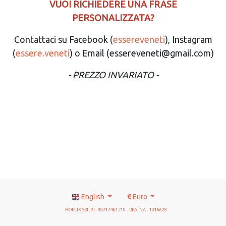
VUOI RICHIEDERE UNA FRASE
PERSONALIZZATA?
Contattaci su Facebook (
essereveneti
), Instagram
(
essere.veneti
) o Email (essereveneti@gmail.com)
- PREZZO INVARIATO -
English
€
Euro
HOPLIX SRL P.I.: 09217461210 - REA: NA - 1016678