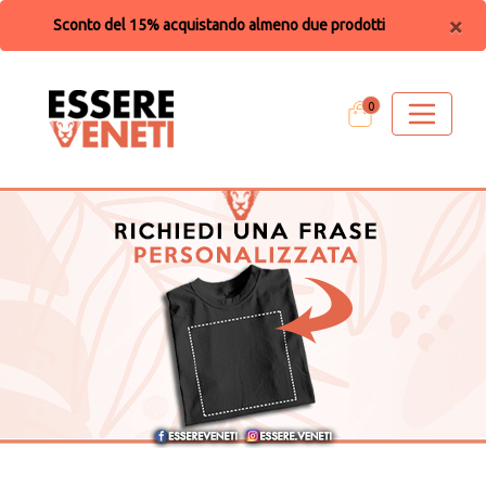
×
Sconto del 15% acquistando almeno due prodotti
0